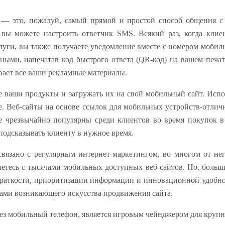
 — это, пожалуй, самый прямой и простой способ общения с
 вы можете настроить ответчик SMS.
Всякий раз, когда кли
ги, вы также получаете уведомление вместе с номером мобиль
пными, напечатав код быстрого ответа (QR-код) на вашем печа
ает все ваши рекламные материалы.
се ваши продукты и загружать их на свой мобильный сайт. Испо
. Веб-сайты на основе ссылок для мобильных устройств-отлич
 чрезвычайно популярны среди клиентов во время покупок в
подсказывать клиенту в нужное время.
связано с регулярным интернет-маркетингом, во многом от нег
нетесь с тысячами мобильных доступных веб-сайтов. Но, больш
й краткости, приоритизации информации и инновационной удобн
сами возникающего искусства продвижения сайта.
ез мобильный телефон, является игровым чейнджером для круп