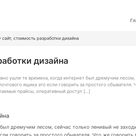
Гл
 сайт, стоимость разработки дизайна
работки дизайна
авно ушли те времена, когда интернет был дремучим лесом, 
почтового ящика это если говорить за простого обывателя.
ылаемые прайсы, оперативный доступ […]
айна
 был дремучим лесом, сейчас только ленивый не заходи
сли говорить за простого обывателя. Что же говорить